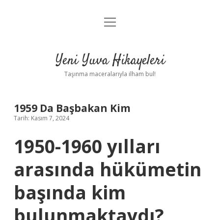
menüyü
Anasayfa
aç
Gizlilik Politikası
Yeni Yuva Hikayeleri
Yasal Uyarı
Taşınma maceralarıyla ilham bul!
Hakkımızda
1959 Da Başbakan Kim
Tarih: Kasım 7, 2024
1950-1960 yılları
arasında hükümetin
başında kim
bulunmaktaydı?