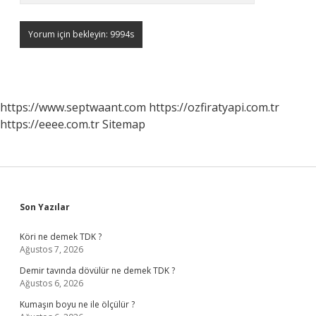
https://www.septwaant.com
https://ozfiratyapi.com.tr
https://eeee.com.tr
Sitemap
Sidebar
Son Yazılar
Köri ne demek TDK ?
Ağustos 7, 2026
Demir tavında dövülür ne demek TDK ?
Ağustos 6, 2026
Kumaşın boyu ne ile ölçülür ?