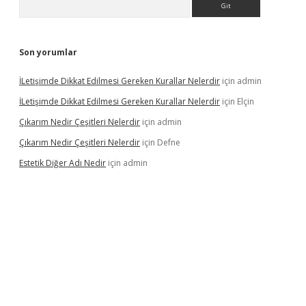
Son yorumlar
İLetişimde Dikkat Edilmesi Gereken Kurallar Nelerdir
için
admin
İLetişimde Dikkat Edilmesi Gereken Kurallar Nelerdir
için
Elçin
Çıkarım Nedir Çeşitleri Nelerdir
için
admin
Çıkarım Nedir Çeşitleri Nelerdir
için
Defne
Estetik Diğer Adı Nedir
için
admin
ci.co
betci giriş
hiltonbet güncel