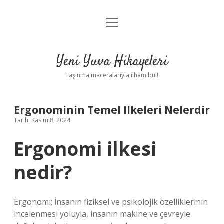
menüyü
Anasayfa
aç
Gizlilik Politikası
Yeni Yuva Hikayeleri
Yasal Uyarı
Taşınma maceralarıyla ilham bul!
Hakkımızda
Ergonominin Temel Ilkeleri Nelerdir
Tarih: Kasım 8, 2024
Ergonomi ilkesi
nedir?
Ergonomi; İnsanın fiziksel ve psikolojik özelliklerinin
incelenmesi yoluyla, insanın makine ve çevreyle