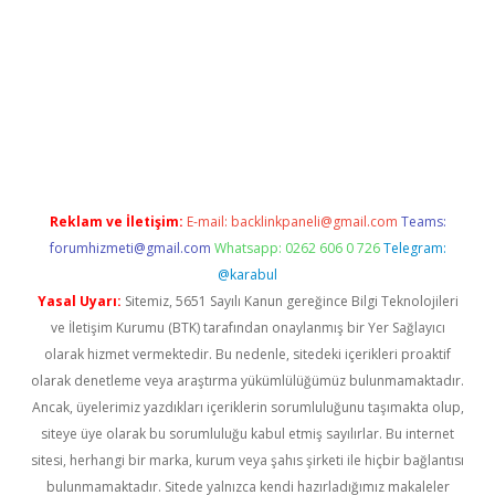
tci.co
betci giriş
hiltonbet güncel
Reklam ve İletişim:
E-mail:
backlinkpaneli@gmail.com
Teams:
forumhizmeti@gmail.com
Whatsapp: 0262 606 0 726
Telegram:
@karabul
Yasal Uyarı:
Sitemiz, 5651 Sayılı Kanun gereğince Bilgi Teknolojileri
ve İletişim Kurumu (BTK) tarafından onaylanmış bir Yer Sağlayıcı
olarak hizmet vermektedir. Bu nedenle, sitedeki içerikleri proaktif
olarak denetleme veya araştırma yükümlülüğümüz bulunmamaktadır.
Ancak, üyelerimiz yazdıkları içeriklerin sorumluluğunu taşımakta olup,
siteye üye olarak bu sorumluluğu kabul etmiş sayılırlar. Bu internet
sitesi, herhangi bir marka, kurum veya şahıs şirketi ile hiçbir bağlantısı
bulunmamaktadır. Sitede yalnızca kendi hazırladığımız makaleler