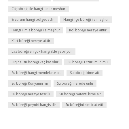
Çiğ böreği ile hangi ilimiz meşhur
Erzurum hangi bölgededir
Hangi ilçe böreği ile meşhur
Hangi ilimiz böreği ile meşhur
Kol böreği nereye aittir
Kürt böreği nereye aittir
Laz böreği en çok hangi ilde yapılıyor
Orjinal su böreği kaç kat olur
Su böreği Erzurumun mu
Su böreği hangi memlekete ait
Su böreği kime ait
Su böreği Konyanın mı
Su böreği nerede ünlü
Su böreği nereye tescilli
Su böreği patenti kime ait
Su böreği peyniri hangisidir
Su böreğini kim icat etti