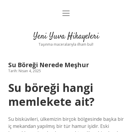
menüyü
Anasayfa
aç
Gizlilik Politikası
Yeni Yuva Hikayeleri
Yasal Uyarı
Taşınma maceralarıyla ilham bul!
Hakkımızda
Su Böreği Nerede Meşhur
Tarih: Nisan 4, 2025
Su böreği hangi
memlekete ait?
Su bisküvileri, ülkemizin birçok bölgesinde başka bir
iç mekandan yapılmış bir tür hamur işidir. Eski