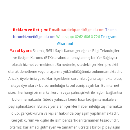
tci.co
betci giriş
hiltonbet güncel
Reklam ve İletişim:
E-mail:
backlinkpaneli@gmail.com
Teams:
forumhizmeti@gmail.com
Whatsapp: 0262 606 0 726
Telegram:
@karabul
Yasal Uyarı:
Sitemiz, 5651 Sayılı Kanun gereğince Bilgi Teknolojileri
ve İletişim Kurumu (BTK) tarafından onaylanmış bir Yer Sağlayıcı
olarak hizmet vermektedir. Bu nedenle, sitedeki içerikleri proaktif
olarak denetleme veya araştırma yükümlülüğümüz bulunmamaktadır.
Ancak, üyelerimiz yazdıkları içeriklerin sorumluluğunu taşımakta olup,
siteye üye olarak bu sorumluluğu kabul etmiş sayılırlar. Bu internet
sitesi, herhangi bir marka, kurum veya şahıs şirketi ile hiçbir bağlantısı
bulunmamaktadır. Sitede yalnızca kendi hazırladığımız makaleler
paylaşılmaktadır. Burada yer alan içerikler haber niteliği taşımamakta
olup, gerçek kurum ve kişiler hakkında paylaşım yapılmamaktadır.
Gerçek kurum ve kişiler ile isim benzerlikleri tamamen tesadüfidir.
Sitemiz, kar amacı gütmeyen ve tamamen ücretsiz bir bilgi paylaşım