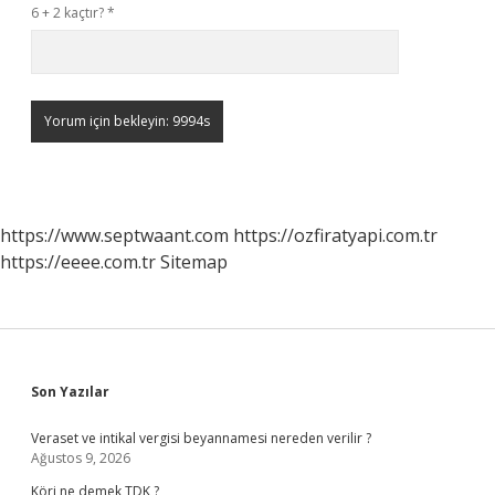
6 + 2 kaçtır?
*
https://www.septwaant.com
https://ozfiratyapi.com.tr
https://eeee.com.tr
Sitemap
Sidebar
Son Yazılar
Veraset ve intikal vergisi beyannamesi nereden verilir ?
Ağustos 9, 2026
Köri ne demek TDK ?